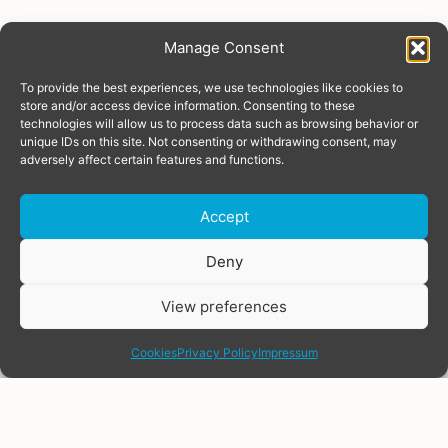
Открытые позиции
Manage Consent
To provide the best experiences, we use technologies like cookies to
Ознакомьтесь с нашими открытыми
store and/or access device information. Consenting to these
вакансиями. Мы ждем ваших заявок!
technologies will allow us to process data such as browsing behavior or
unique IDs on this site. Not consenting or withdrawing consent, may
adversely affect certain features and functions.
Accept
Deny
View preferences
share
Cookies
Privacy Policy
Impressum