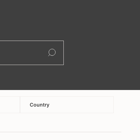
search
Open
Open
Country
hungary
kazakhstan
kyrgyzstan