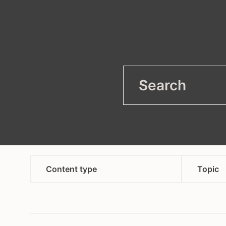
filter
Open
Content type
Topic
Без категории
защи
наси
вакансия
здор
заявление и призыв к