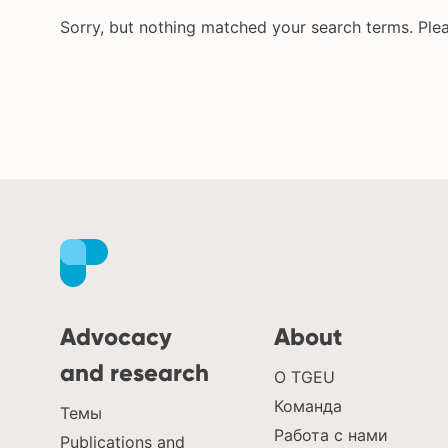
депа
действию
Sorry, but nothing matched your search terms. Plea
инте
кампания
нед
пресс-релиз
про
публикация
анти
статья
сем
соц
прав
спор
акти
юрид
генд
Advocacy
About
and research
О TGEU
Команда
Темы
Работа с нами
Publications and