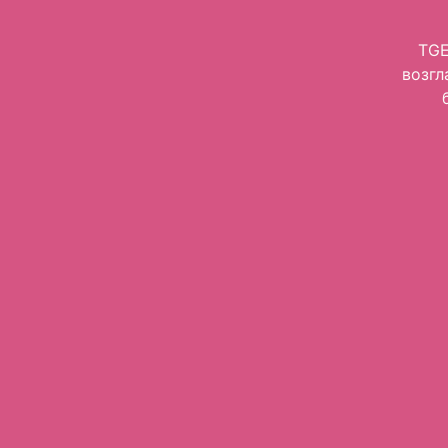
TGE
возгл