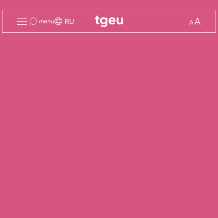
Toggle
Change
RU
menu
font
size