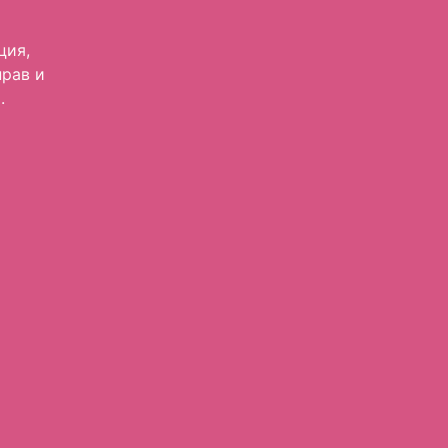
ция,
прав и
.