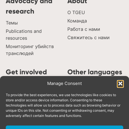
Advocacy and
About
trans day of remembrance
Словакия
research
trans murder monitoring
Совет Европы
О TGEU
women’s rights
Центральная Азия
Команда
Темы
ЛГБТИ
Работа с нами
Publications and
Свяжитесь с нами
resources
Мониторинг убийств
транслюдей
Get involved
Other languages
Поддержите
Manage Consent
Español
деятельность TGEU
Português
To provide the best experiences, we use technologies like cookies to
Наши член_кини
Deutsch
store and/or access device information. Consenting to these
technologies will allow us to process data such as browsing behavior or
Hrvatski, Bosanski,
unique IDs on this site. Not consenting or withdrawing consent, may
Crnogorski, Srpski
adversely affect certain features and functions.